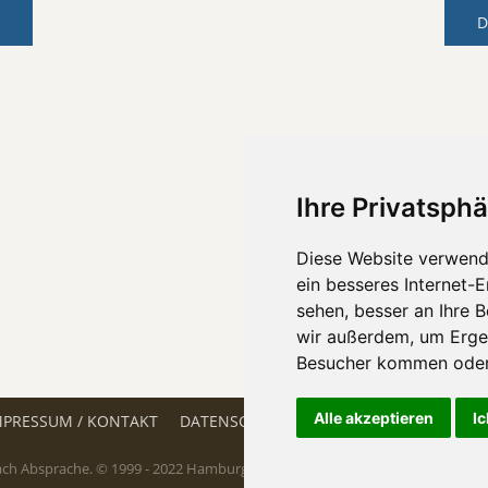
D
Ihre Privatsphä
Diese Website verwend
ein besseres Internet-
sehen, besser an Ihre 
wir außerdem, um Erge
Besucher kommen oder 
Alle akzeptieren
Ic
MPRESSUM / KONTAKT
DATENSCHUTZ
SITEMAP
VERSAND
ch Absprache. © 1999 - 2022 Hamburg Getränke, Inh. Christine Wenzel. Alle