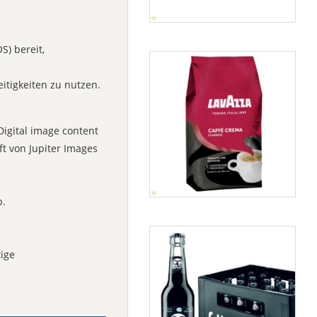
S) bereit,
eitigkeiten zu nutzen.
igital image content
t von Jupiter Images
p.
tige