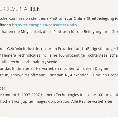
ERDEVERFAHREN
che Kommission stellt eine Plattform zur Online-Streitbeilegung (O
 finden
http://ec.europa.eu/consumers/odr/
.
haben die Möglichkeit, diese Plattform für die Beilegung ihrer Str
der Getränkeindustrie, unserem Provider 1und1 (Bildgestaltung = D
 Hemera Technologies Inc., eine 100-prozentige Tochtergesellschaf
. Alle Rechte vorbehalten.) sowie
für das Bildmaterial. Hervorheben möchten wir deren Disgner
raun, Thorwald Hoffmann, Christian A
.,
Alexander T.
und Jan Grop
der:
ge content © 1997-2007 Hemera Technologies Inc., eine 100-prozen
llschaft von Jupiter Images Corporation. Alle Rechte vorbehalten