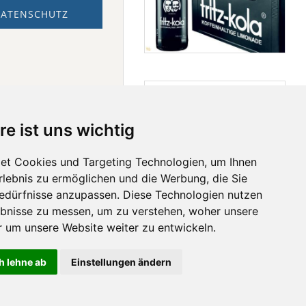
ATENSCHUTZ
re ist uns wichtig
et Cookies und Targeting Technologien, um Ihnen
Erlebnis zu ermöglichen und die Werbung, die Sie
Bedürfnisse anzupassen. Diese Technologien nutzen
bnisse zu messen, um zu verstehen, woher unsere
um unsere Website weiter zu entwickeln.
h lehne ab
Einstellungen ändern
KONTAKT
 Rechte vorbehalten.