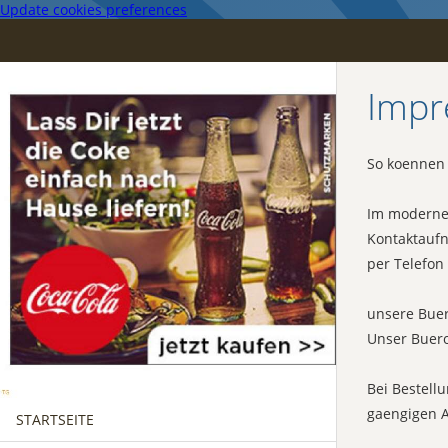
Update cookies preferences
Impr
So koennen 
Im modernen
Kontaktauf
per Telefon
unsere Buer
Unser Buero
Bei Bestellu
gaengigen A
STARTSEITE