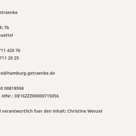
etraenke
h 7b
uettel
711 420 76
 711 20 25
fice@hamburg-getraenke.de
 30 00818958
- IdNr.: DE16ZZZ00000715056
 verantwortlich fuer den Inhalt: Christine Wenzel