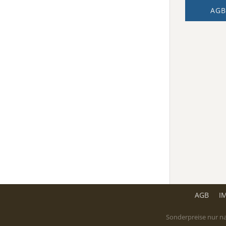
AGB
AGB
I
Sonderpreise nur na